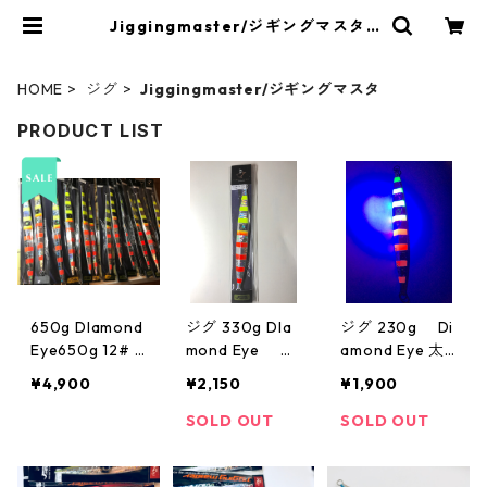
Jiggingmaster/ジギングマスタ |
RedfishBluefish手巻き深海専門
店
HOME
ジグ
Jiggingmaster/ジギングマスタ
PRODUCT LIST
650g DIamond
ジグ 330g DIa
ジグ 230g Di
Eye650g 12# J
mond Eye ア
amond Eye 太
M メヌケ カン
カムツ カンパ
刀魚 青物 ア
¥4,900
¥2,150
¥1,900
パチ
チ クロムツ
カムツ jiggingM
aster ジギング
SOLD OUT
SOLD OUT
マスター