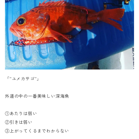
「”ユメカサゴ”」
外道の中の一番美味しい深海魚
①あたりは弱い
②引きは弱い
③上がってくるまでわからない