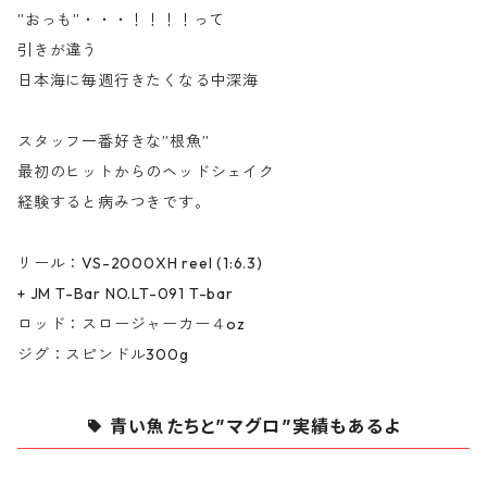
”おっも”・・・！！！！って
引きが違う
日本海に毎週行きたくなる中深海
スタッフ一番好きな”根魚”
最初のヒットからのヘッドシェイク
経験すると病みつきです。
リール：VS-2000XH reel (1:6.3)
+ JM T-Bar NO.LT-091 T-bar
ロッド：スロージャーカー４oz
ジグ：スピンドル300g
青い魚たちと”マグロ”実績もあるよ