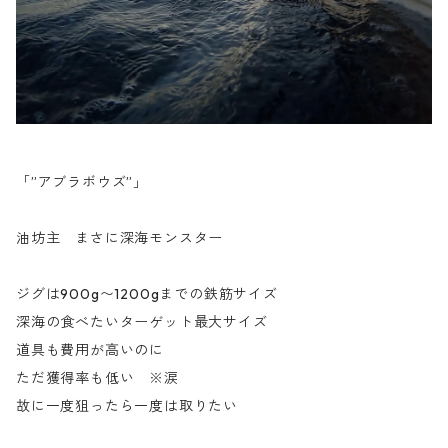
「”アブラボウズ”」
油坊主 まさに深海モンスター
ジグは900g〜1200gまでの鉄筋サイズ
深海の食べたいターゲット最大サイズ
道具も費用が高いのに
ただ獲得率も低い ※涙
故に一度狙ったら一度は取りたい