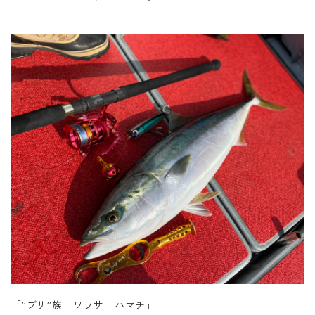
「”ブリ”族 ワラサ ハマチ」