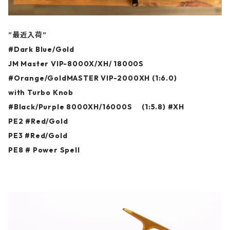
”最近入荷”
#Dark Blue/Gold
JM Master VIP-8000X/XH/ 18000S
#Orange/GoldMASTER VIP-2000XH (1:6.0)
with Turbo Knob
#Black/Purple 8000XH/16000S (1:5.8) #XH
PE2 #Red/Gold
PE3 #Red/Gold
PE8 # Power Spell