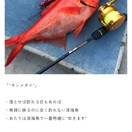
「”キンメダイ”」
・落とせば釣れる日もあれば
・魚探に映るのに全く釣れない深海魚
・あたりは深海魚で一番明確に”叩きます”