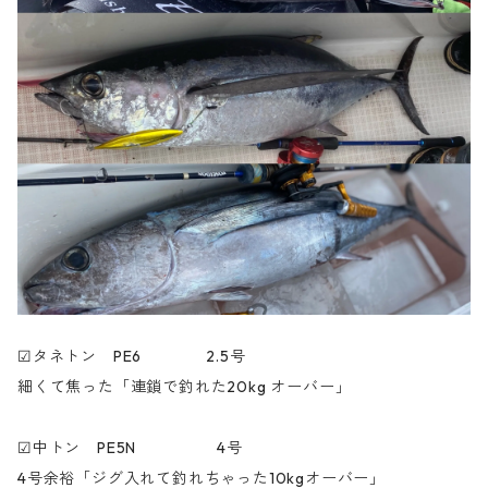
☑︎タネトン PE6 2.5号
細くて焦った「連鎖で釣れた20kg オーバー」
☑︎中トン PE5N 4号
4号余裕「ジグ入れて釣れちゃった10kgオーバー」