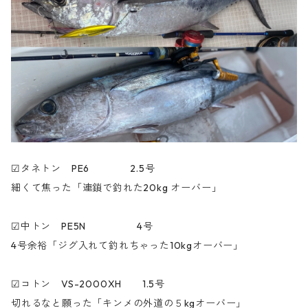
☑︎タネトン PE6 2.5号
細くて焦った「連鎖で釣れた20kg オーバー」
☑︎中トン PE5N 4号
4号余裕「ジグ入れて釣れちゃった10kgオーバー」
☑︎コトン VS-2000XH 1.5号
切れるなと願った「キンメの外道の５kgオーバー」