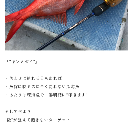
「”キンメダイ”」
・落とせば釣れる日もあれば
・魚探に映るのに全く釣れない深海魚
・あたりは深海魚で一番明確に”叩きます”
そして何より
”数”が狙えて飽きないターゲット