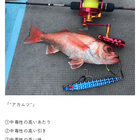
「”アカムツ”」
①中毒性の高いあたり
②中毒性の高い引き
③中毒性の高い味