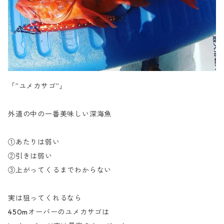
「”ユメカサゴ”」
外道の中の一番美味しい深海魚
①あたりは弱い
②引きは弱い
③上がってくるまでわからない
実は狙ってくれるなら
450mオーバーのユメカサゴは