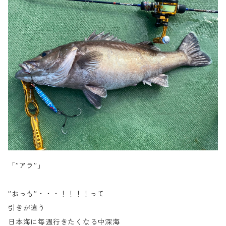
「”アラ”」
”おっも”・・・！！！！って
引きが違う
日本海に毎週行きたくなる中深海