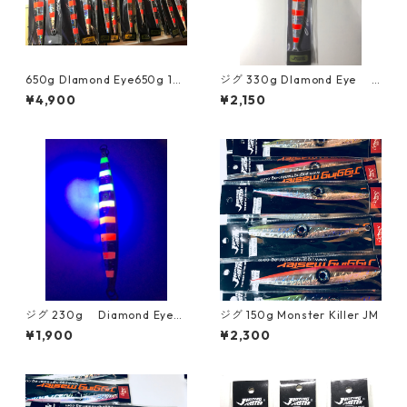
650g DIamond Eye650g 12
ジグ 330g DIamond Eye
# JM メヌケ カンパチ
アカムツ カンパチ クロム
¥4,900
¥2,150
ツ
ジグ 230g Diamond Eye
ジグ 150g Monster Killer JM
太刀魚 青物 アカムツ jiggi
¥1,900
¥2,300
ngMaster ジギングマスター