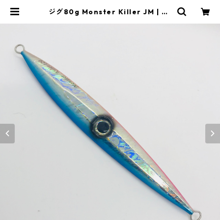
ジグ80g Monster Killer JM | Re
dfishBluefish手巻き深海専門店