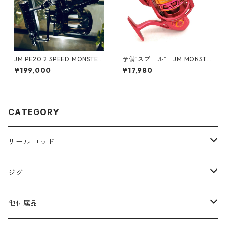
JM PE20 2 SPEED MONSTER
予備“スプール” JM MONSTE
GAME REEL #Black
R GAME 5000XH / 7000S S
¥199,000
¥17,980
pinning Reel 用
CATEGORY
リール ロッド
リール
ジグ
スプール
ロッド
Reals
他付属品