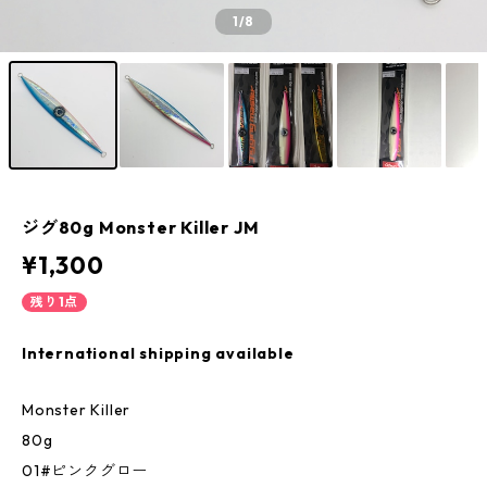
1
/8
ジグ80g Monster Killer JM
¥1,300
残り1点
International shipping available
Monster Killer
80g
01#ピンクグロー