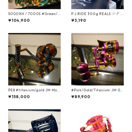
5000XH / 7000S #Green/G
P.J.RIDE 300g REALS ジグ
old Spinning Reel JM MON
近海 中深海 マグロジギン
¥104,900
¥3,190
STER GAME (1:5.6) #XH #Gr
グ 遠征 スロージギング専
een gold
用
PE8 #titanium/gold JM Mon
#Pink/Gold/Titanium JM Ga
ster Game HG PE8 reel with
ngster PE Micro Reel
¥158,000
¥89,900
Turbo Knob (1:4.9) # RH